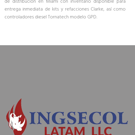
de distribución en Miami con inventario disponible para
entrega inmediata de kits y refacciones Clarke, así como
controladores diesel Tornatech modelo GPD.